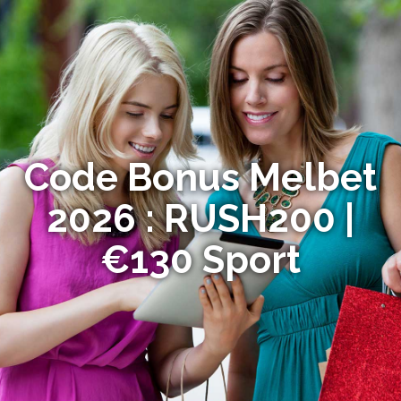
Code Bonus Melbet
2026 : RUSH200 |
€130 Sport