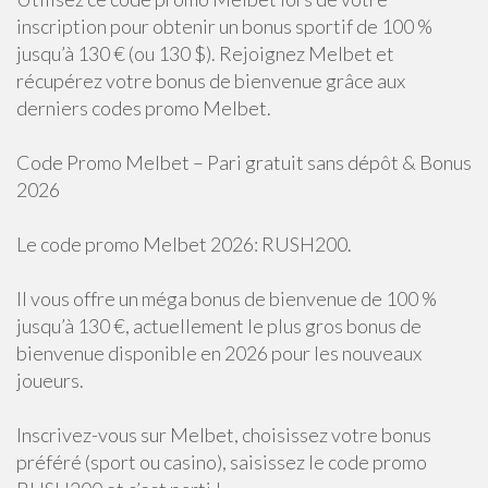
inscription pour obtenir un bonus sportif de 100 %
jusqu’à 130 € (ou 130 $). Rejoignez Melbet et
récupérez votre bonus de bienvenue grâce aux
derniers codes promo Melbet.
Code Promo Melbet – Pari gratuit sans dépôt & Bonus
2026
Le code promo Melbet 2026: RUSH200.
Il vous offre un méga bonus de bienvenue de 100 %
jusqu’à 130 €, actuellement le plus gros bonus de
bienvenue disponible en 2026 pour les nouveaux
joueurs.
Inscrivez-vous sur Melbet, choisissez votre bonus
préféré (sport ou casino), saisissez le code promo