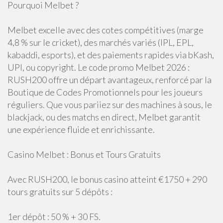
Pourquoi Melbet ?
Melbet excelle avec des cotes compétitives (marge
4,8 % sur le cricket), des marchés variés (IPL, EPL,
kabaddi, esports), et des paiements rapides via bKash,
UPI, ou copyright. Le code promo Melbet 2026 :
RUSH200 offre un départ avantageux, renforcé par la
Boutique de Codes Promotionnels pour les joueurs
réguliers. Que vous pariiez sur des machines à sous, le
blackjack, ou des matchs en direct, Melbet garantit
une expérience fluide et enrichissante.
Casino Melbet : Bonus et Tours Gratuits
Avec RUSH200, le bonus casino atteint €1750 + 290
tours gratuits sur 5 dépôts :
1er dépôt : 50 % + 30 FS.