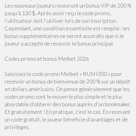
Les nouveaux joueurs recevront un bonus VIP de 200 %
jusqu'à 130 $. Après avoir reçu le code promo,
l'utilisateur doit l'utiliser lors de son inscription.
Cependant, une condition essentielle est remplie : les
bonus supplémentaires ne seront accordés que si le
joueur a accepté de recevoir le bonus principal.
Codes promo et bonus Melbet 2026
Saisissez le code promo Melbet « RUSH200 » pour
recevoir un bonus de bienvenue de 200 % sur un dépôt
en dollars américains. On pense généralement que les
codes promo sont le moyen le plus simple et le plus
abordable d'obtenir des bonus auprès d'un bookmaker.
Et gratuitement ! En pratique, c'est le cas. En recevant
un code gratuit, le joueur bénéficie d'avantages et de
privilèges.