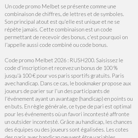
Un code promo Melbet se présente comme une
combinaison de chiffres, de lettres et de symboles.
Son principal atout est qu'elle est unique et ne se
répète jamais. Cette combinaison est un code
permettant de recevoir des bonus, c'est pourquoi on
l'appelle aussi code combiné ou code bonus.
Code promo Melbet 2026 : RUSH200. Saisissez le
code d'inscription et recevez un bonus de 100 %
jusqu'à 100 € pour vos paris sportifs gratuits. Paris
avec handicap. Dans ce cas, le bookmaker propose aux
joueurs de parier sur l'un des participants de
l'événement ayant un avantage (handicap) en points ou
en buts. En règle générale, ce type de pari est optimal
pour les événements où un favori incontesté affronte
un outsider incontesté. Grâce au handicap, les chances
des équipes ou des joueurs sont égalisées. Les cotes
des paris avec handicap peuvent être variables,