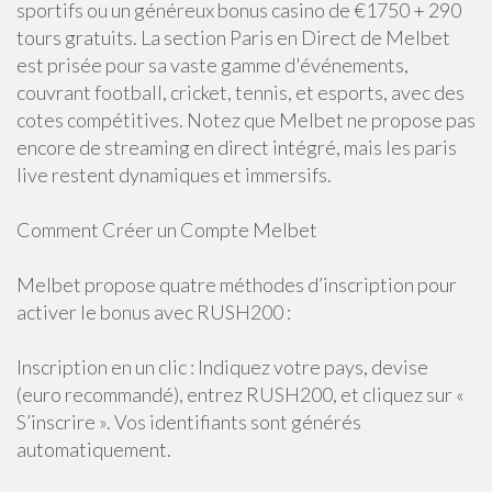
sportifs ou un généreux bonus casino de €1750 + 290
tours gratuits. La section Paris en Direct de Melbet
est prisée pour sa vaste gamme d'événements,
couvrant football, cricket, tennis, et esports, avec des
cotes compétitives. Notez que Melbet ne propose pas
encore de streaming en direct intégré, mais les paris
live restent dynamiques et immersifs.
Comment Créer un Compte Melbet
Melbet propose quatre méthodes d’inscription pour
activer le bonus avec RUSH200 :
Inscription en un clic : Indiquez votre pays, devise
(euro recommandé), entrez RUSH200, et cliquez sur «
S’inscrire ». Vos identifiants sont générés
automatiquement.