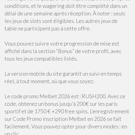
conditions, et le wagering doit être complété dans un
délai de une semaine après réception. À noter : seuls
les jeux de slots sont éligibles. Les autres jeux de
table ne participent pas à cette offre.
Vous pouvez suivre votre progression de mise est
affiché dans la section “Bonus” de votre profil, avec
tous les jeux compatibles listés.
La version mobile du site garantit un suivi en temps
réel, à tout moment, où que vous soyez.
Le code promo Melbet 2026 est : RUSH200. Avec ce
code, obtenez un bonus jusqu'à 200€ sur les paris
sportif et de 1750 € +290 free spins. L’enregistrement
sur Code Promo inscription Melbet en 2026 se fait
facilement. Vous pouvez opter pour divers modes : en
un clic.