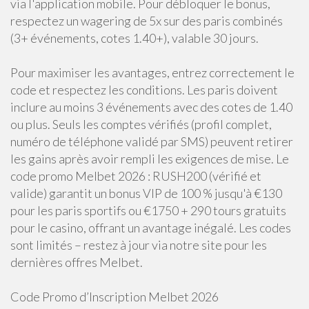
via l'application mobile. Pour débloquer le bonus,
respectez un wagering de 5x sur des paris combinés
(3+ événements, cotes 1.40+), valable 30 jours.
Pour maximiser les avantages, entrez correctement le
code et respectez les conditions. Les paris doivent
inclure au moins 3 événements avec des cotes de 1.40
ou plus. Seuls les comptes vérifiés (profil complet,
numéro de téléphone validé par SMS) peuvent retirer
les gains après avoir rempli les exigences de mise. Le
code promo Melbet 2026 : RUSH200 (vérifié et
valide) garantit un bonus VIP de 100 % jusqu'à €130
pour les paris sportifs ou €1750 + 290 tours gratuits
pour le casino, offrant un avantage inégalé. Les codes
sont limités – restez à jour via notre site pour les
dernières offres Melbet.
Code Promo d’Inscription Melbet 2026