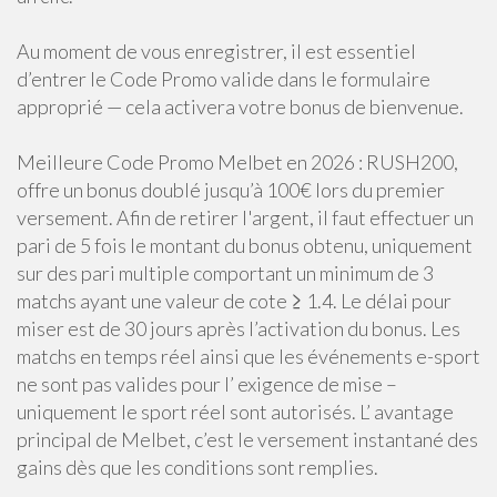
Au moment de vous enregistrer, il est essentiel
d’entrer le Code Promo valide dans le formulaire
approprié — cela activera votre bonus de bienvenue.
Meilleure Code Promo Melbet en 2026 : RUSH200,
offre un bonus doublé jusqu’à 100€ lors du premier
versement. Afin de retirer l'argent, il faut effectuer un
pari de 5 fois le montant du bonus obtenu, uniquement
sur des pari multiple comportant un minimum de 3
matchs ayant une valeur de cote ≥ 1.4. Le délai pour
miser est de 30 jours après l’activation du bonus. Les
matchs en temps réel ainsi que les événements e-sport
ne sont pas valides pour l’ exigence de mise –
uniquement le sport réel sont autorisés. L’ avantage
principal de Melbet, c’est le versement instantané des
gains dès que les conditions sont remplies.