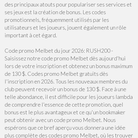
des principaux atouts pour populariser ses services et
ses jeux est la création de bonus. Les codes
promotionnels, fréquemment utilisés par les
utilisateurs et les joueurs, jouent également un rôle
important à cet égard.
Code promo Melbet du jour 2026: RUSH200 -
Saisissez notre code promo Melbet dès aujourd'hui
lors de votre inscription et obtenez un bonus maximum
de 130 $. Codes promo Melbet gratuits dès
l'inscription en 2026. Tous les nouveaux membres du
club peuvent recevoir un bonus de 130 $. Face à une
telle abondance, il est difficile pour les joueurs lambda
de comprendre l'essence de cette promotion, quel
bonus est le plus avantageux et ce qu'un bookmaker
peut obtenir avec un code promo Melbet. Nous
espérons que ce bref aperçu vous donnera une idée
plus complète des codes promo Melbet, où les trouver