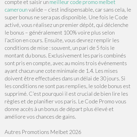
compte et saisir un
meilleur code promo melbet
cameroun
valide – c’est indispensable, car sans cela, le
super bonus ne sera pas disponible. Une fois le Code
activé, vous réalisez un premier dépôt, qui déclenche
le bonus – généralement 100% voire plus selon
l’action en cours. Ensuite, vous devrez remplir les
conditions de mise : souvent, un pari de 5 fois le
montant du bonus. Exclusivement les paris combinés
sont pris en compte, avec au moins trois événements
ayant chacun une cote minimale de 1.4. Les mises
doivent être effectuées dans un délai de 30 jours. Si
les conditions ne sont pas remplies, le solde bonus est
supprimé. C’est pourquoi il est crucial de bien lire les
règles et de planifier vos paris. Le Code Promo vous
donne accès à un bonus de départ plus élevé et
améliore vos chances de gains.
Autres Promotions Melbet 2026