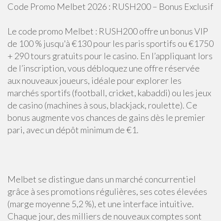
Code Promo Melbet 2026 : RUSH200 – Bonus Exclusif
Le code promo Melbet : RUSH200 offre un bonus VIP
de 100 % jusqu'à €130 pour les paris sportifs ou €1750
+ 290 tours gratuits pour le casino. En l’appliquant lors
de l’inscription, vous débloquez une offre réservée
aux nouveaux joueurs, idéale pour explorer les
marchés sportifs (football, cricket, kabaddi) ou les jeux
de casino (machines à sous, blackjack, roulette). Ce
bonus augmente vos chances de gains dès le premier
pari, avec un dépôt minimum de €1.
Melbet se distingue dans un marché concurrentiel
grâce à ses promotions régulières, ses cotes élevées
(marge moyenne 5,2 %), et une interface intuitive.
Chaque jour, des milliers de nouveaux comptes sont