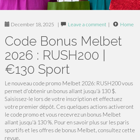
December 18, 2025
|
Leave a comment
|
Home
Code Bonus Melbet
2026 : RUSH200 |
€130 Sport
Le nouveau code promo Melbet 2026: RUSH200 vous
permet d'obtenir un bonus allant jusqu'à 130 $.
Saisissez-le lors de votre inscription et effectuez
votre premier dépôt. Ces quelques actions activeront
le code promo et vous recevrez un bonus Melbet
allant jusqu'à 130 %. Pour en savoir plus sur les paris
sportifs et les offres de bonus Melbet, consultez cette
revue.