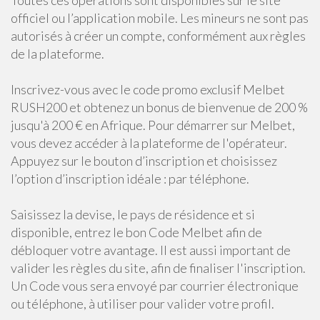
Toutes ces opérations sont disponibles sur le site
officiel ou l’application mobile. Les mineurs ne sont pas
autorisés à créer un compte, conformément aux règles
de la plateforme.
Inscrivez-vous avec le code promo exclusif Melbet
RUSH200 et obtenez un bonus de bienvenue de 200 %
jusqu'à 200 € en Afrique. Pour démarrer sur Melbet,
vous devez accéder à la plateforme de l'opérateur.
Appuyez sur le bouton d’inscription et choisissez
l’option d’inscription idéale : par téléphone.
Saisissez la devise, le pays de résidence et si
disponible, entrez le bon Code Melbet afin de
débloquer votre avantage. Il est aussi important de
valider les règles du site, afin de finaliser l'inscription.
Un Code vous sera envoyé par courrier électronique
ou téléphone, à utiliser pour valider votre profil.