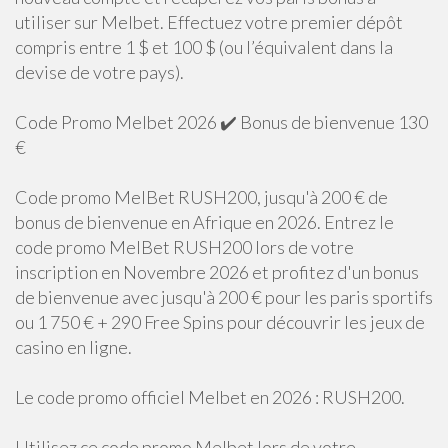
utiliser sur Melbet. Effectuez votre premier dépôt
compris entre 1 $ et 100 $ (ou l’équivalent dans la
devise de votre pays).
Code Promo Melbet 2026 ✔️ Bonus de bienvenue 130
€
Code promo MelBet RUSH200, jusqu'à 200 € de
bonus de bienvenue en Afrique en 2026. Entrez le
code promo MelBet RUSH200 lors de votre
inscription en Novembre 2026 et profitez d'un bonus
de bienvenue avec jusqu'à 200 € pour les paris sportifs
ou 1 750 € + 290 Free Spins pour découvrir les jeux de
casino en ligne.
Le code promo officiel Melbet en 2026 : RUSH200.
Utilisez ce code promo Melbet lors de votre