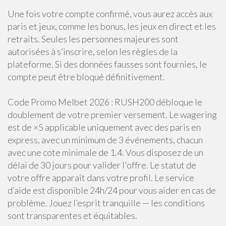
Une fois votre compte confirmé, vous aurez accès aux
paris et jeux, comme les bonus, les jeux en direct et les
retraits. Seules les personnes majeures sont
autorisées à s’inscrire, selon les règles de la
plateforme. Si des données fausses sont fournies, le
compte peut être bloqué définitivement.
Code Promo Melbet 2026 : RUSH200 débloque le
doublement de votre premier versement. Le wagering
est de ×5 applicable uniquement avec des paris en
express, avec un minimum de 3 événements, chacun
avec une cote minimale de 1.4. Vous disposez de un
délai de 30 jours pour valider l'offre. Le statut de
votre offre apparaît dans votre profil. Le service
d’aide est disponible 24h/24 pour vous aider en cas de
problème. Jouez l’esprit tranquille — les conditions
sont transparentes et équitables.