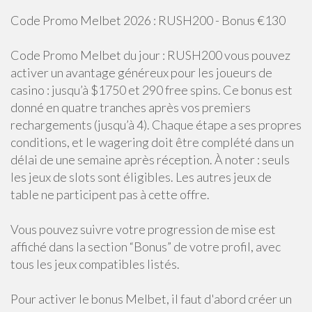
Code Promo Melbet 2026 : RUSH200 - Bonus €130
Code Promo Melbet du jour : RUSH200 vous pouvez
activer un avantage généreux pour les joueurs de
casino : jusqu’à $1750 et 290 free spins. Ce bonus est
donné en quatre tranches après vos premiers
rechargements (jusqu’à 4). Chaque étape a ses propres
conditions, et le wagering doit être complété dans un
délai de une semaine après réception. À noter : seuls
les jeux de slots sont éligibles. Les autres jeux de
table ne participent pas à cette offre.
Vous pouvez suivre votre progression de mise est
affiché dans la section “Bonus” de votre profil, avec
tous les jeux compatibles listés.
Pour activer le bonus Melbet, il faut d'abord créer un